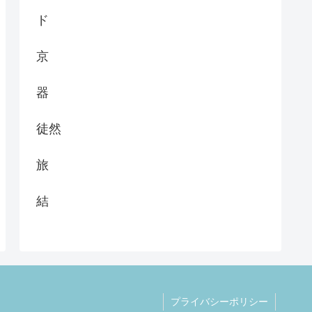
ド
京
器
徒然
旅
結
プライバシーポリシー