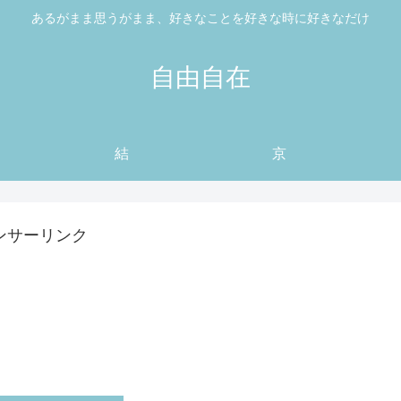
あるがまま思うがまま、好きなことを好きな時に好きなだけ
自由自在
結
京
ンサーリンク