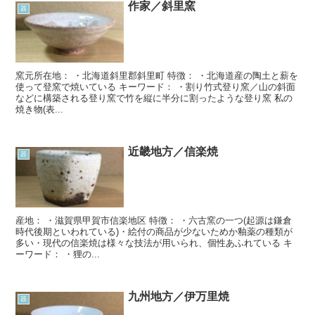
作家／斜里窯
器
窯元所在地： ・北海道斜里郡斜里町 特徴： ・北海道産の陶土と薪を
使って登窯で焼いている キーワード： ・割り竹式登り窯／山の斜面
などに構築される登り窯で竹を縦に半分に割ったような登り窯 私の
焼き物(表...
近畿地方／信楽焼
器
産地： ・滋賀県甲賀市信楽地区 特徴： ・六古窯の一つ(起源は鎌倉
時代後期といわれている)・絵付の商品が少ないためか釉薬の種類が
多い・現代の信楽焼は様々な技法が用いられ、個性あふれている キ
ーワード： ・狸の...
九州地方／伊万里焼
器