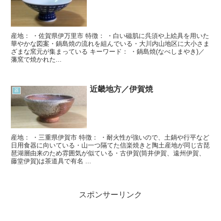
産地： ・佐賀県伊万里市 特徴： ・白い磁肌に呉須や上絵具を用いた
華やかな図案・鍋島焼の流れを組んでいる・大川内山地区に大小さま
ざまな窯元が集まっている キーワード： ・鍋島焼(なべしまやき)／
藩窯で焼かれた...
近畿地方／伊賀焼
器
産地： ・三重県伊賀市 特徴： ・耐火性が強いので、土鍋や行平など
日用食器に向いている・山一つ隔てた信楽焼きと陶土産地が同じ古琵
琶湖層由来のため雰囲気が似ている・古伊賀(筒井伊賀、遠州伊賀、
藤堂伊賀)は茶道具で有名 ...
スポンサーリンク