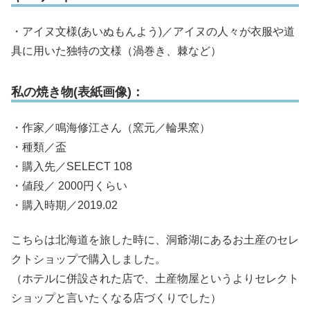
・アイヌ文様(あいぬもんよう)／アイヌの人々が衣服や道
具に用いた独特の文様（渦巻き、棘など）
私の焼き物(表紙画像)：
・作家／鳴海修江さん（窯元／輪果窯）
・種類／盃
・購入先／SELECT 108
・値段／ 2000円くらい
・購入時期／2019.02
こちらは北海道を旅した時に、洞爺湖にあるお土産のセレ
クトショップで購入しました。
（ホテルに併設された店で、土産物屋というよりセレクト
ショップと言いたくなる店づくりでした）