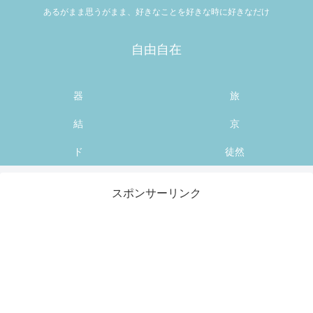
あるがまま思うがまま、好きなことを好きな時に好きなだけ
自由自在
器
旅
結
京
ド
徒然
スポンサーリンク