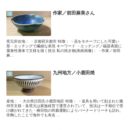
作家／前田麻美さん
器
窯元所在地： ・京都府京都市 特徴： ・花をモチーフにした可愛い
形・エッチングで繊細な表現 キーワード ・エッチング／磁器表面に
腐食性液体で文様を描く技法 私の焼き物(表紙画像)： ・作家／前田
麻...
九州地方／小鹿田焼
器
産地： ・大分県日田氏小鹿田地区 特徴： ・道具を用いて刻まれた幾
何学文様・各窯元は家族経営で運営されていて、技法は一子相伝で受
け継がれてきた・柳宗悦の民藝運動によりバーナードリーチも訪れ、
作陶したことで海外でも有名 ...