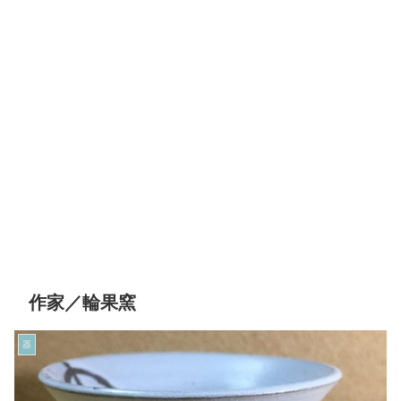
作家／輪果窯
器